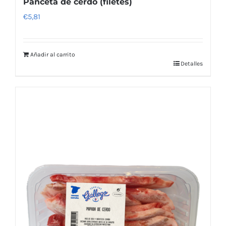
Panceta de cerdo (filetes)
€
5,81
Añadir al carrito
Detalles