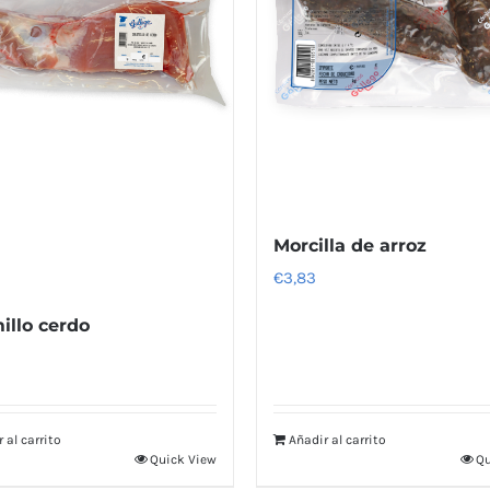
Morcilla de arroz
€
3,83
illo cerdo
 al carrito
Añadir al carrito
Quick View
Qu