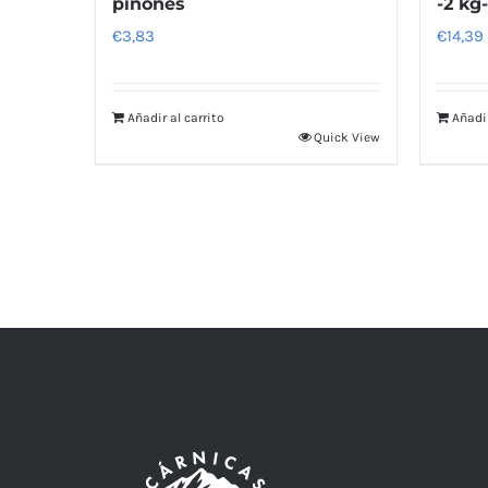
piñones
-2 kg-
€
3,83
€
14,39
Añadir al carrito
Añadir
Quick View