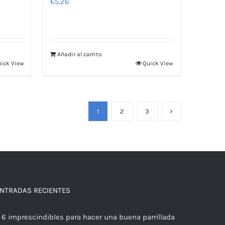
€
5,26
Añadir al carrito
ick View
Quick View
1
2
3
NTRADAS RECIENTES
6 imprescindibles para hacer una buena parrillada