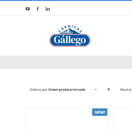
Saltar
YouTube
Facebook
LinkedIn
al
contenido
Ordena por
Orden predeterminado
Mostra