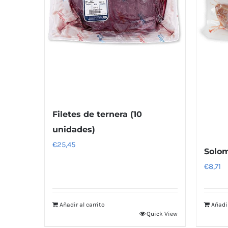
Filetes de ternera (10
unidades)
€
25,45
Solom
€
8,71
Añadir al carrito
Añadir
Quick View