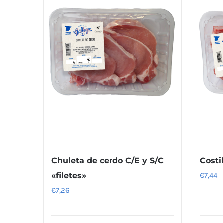
Chuleta de cerdo C/E y S/C
Costi
«filetes»
€
7,44
€
7,26