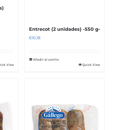
s)
Entrecot (2 unidades) -550 g-
€
10,16
Añadir al carrito
ick View
Quick View