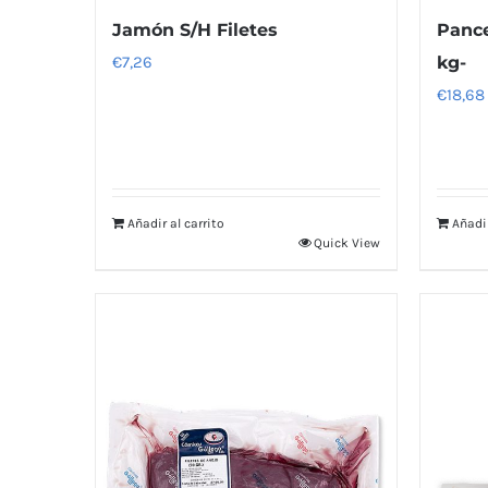
Jamón S/H Filetes
Pance
€
7,26
kg-
€
18,68
Añadir al carrito
Añadir
Quick View