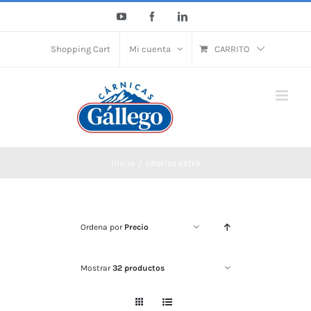
Saltar
YouTube
Facebook
LinkedIn
al
contenido
Shopping Cart
Mi cuenta
CARRITO
Inicio
chorizo extra
Ordena por
Precio
Mostrar
32 productos