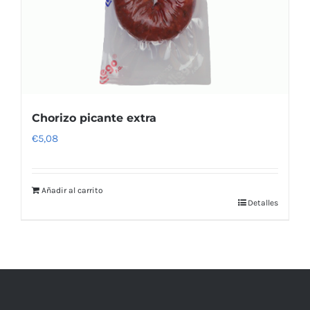
Chorizo picante extra
€
5,08
Añadir al carrito
Detalles