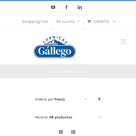
Saltar
YouTube
Facebook
LinkedIn
al
contenido
Shopping Cart
Mi cuenta
CARRITO
Inicio
chorizo extra
Ordena por
Precio
Mostrar
48 productos