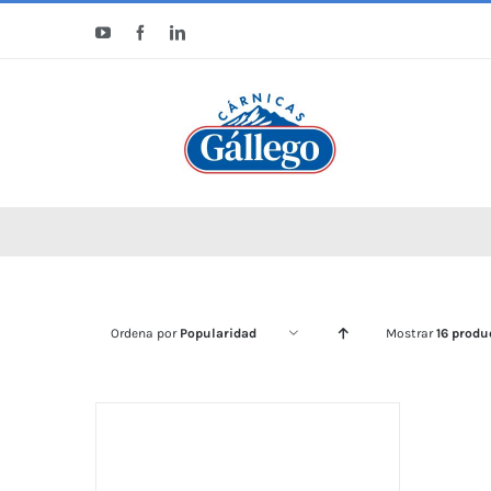
Saltar
YouTube
Facebook
LinkedIn
al
contenido
Ordena por
Popularidad
Mostrar
16 produ