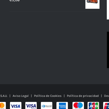
€
5,08
 S.A.U. |
Aviso Legal
|
Política de Cookies
|
Política de privacidad
|
Dev