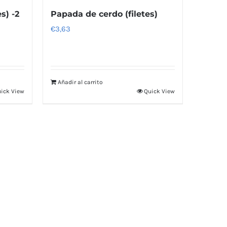
s) -2
Papada de cerdo (filetes)
€
3,63
Añadir al carrito
ick View
Quick View