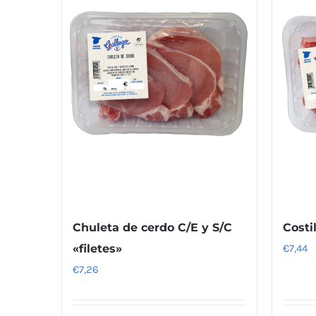
Chuleta de cerdo C/E y S/C
Costi
«filetes»
€
7,44
€
7,26