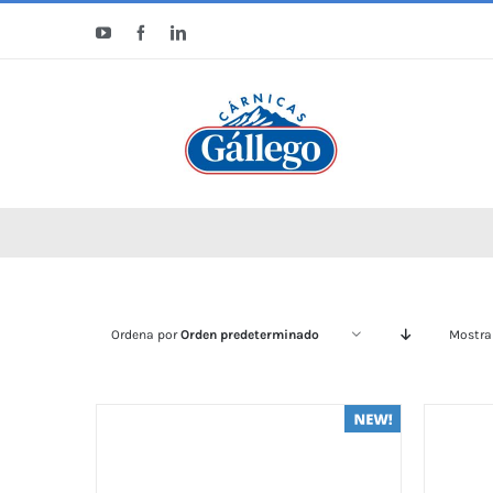
Saltar
YouTube
Facebook
LinkedIn
al
contenido
Ordena por
Orden predeterminado
Mostra