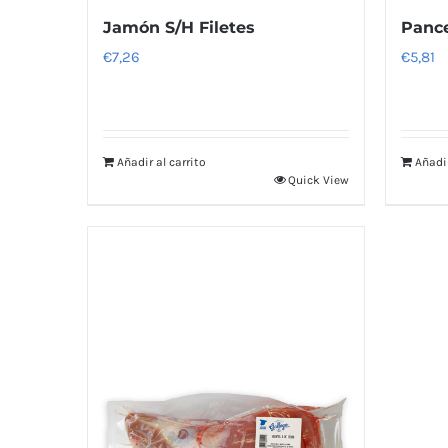
Jamón S/H Filetes
Pance
€
7,26
€
5,81
Añadir al carrito
Añadir
Quick View