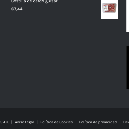
Costilla de cerdo guisar
€
7,44
 S.A.U. |
Aviso Legal
|
Política de Cookies
|
Política de privacidad
|
Dev