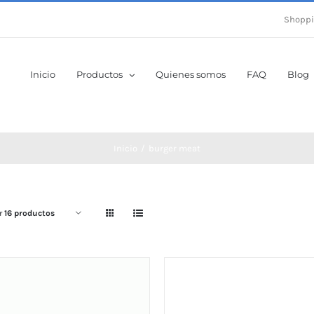
Shoppi
Inicio
Productos
Quienes somos
FAQ
Blog
Inicio
burger meat
r
16 productos