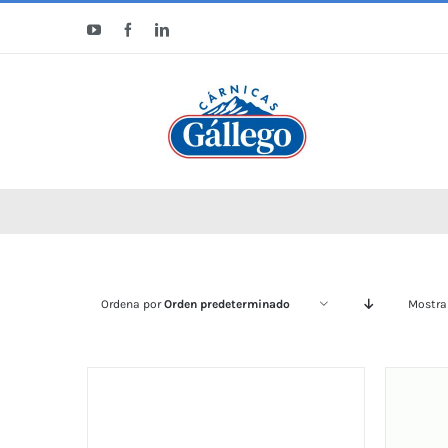
Saltar
YouTube
Facebook
LinkedIn
al
contenido
Ordena por
Orden predeterminado
Mostra