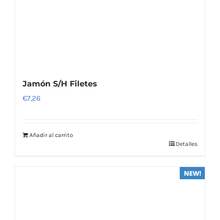
Jamón S/H Filetes
€
7,26
Añadir al carrito
Detalles