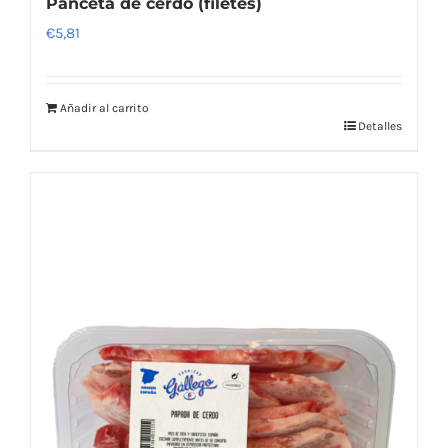
Panceta de cerdo (filetes)
€
5,81
Añadir al carrito
Detalles