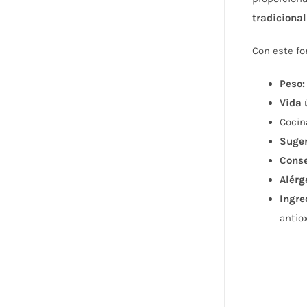
tradiciona
Con este fo
Peso:
Vida ú
Cocin
Suger
Conse
Alérg
Ingre
antiox