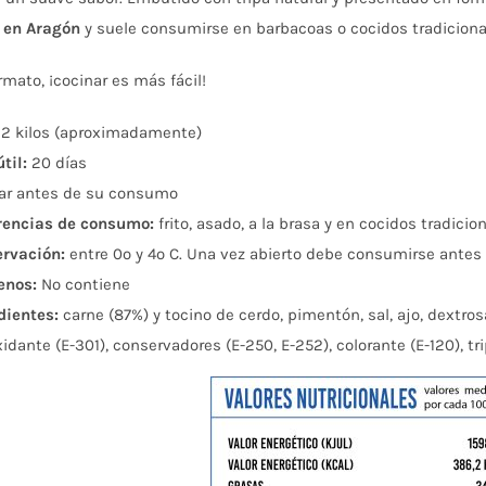
l en Aragón
y suele consumirse en barbacoas o cocidos tradiciona
rmato, ¡cocinar es más fácil!
2 kilos (aproximadamente)
til:
20 días
ar antes de su consumo
encias de consumo:
frito, asado, a la brasa y en cocidos tradicio
rvación:
entre 0º y 4º C. Una vez abierto debe consumirse antes
enos:
No contiene
dientes:
carne (87%) y tocino de cerdo, pimentón, sal, ajo, dextros
idante (E-301), conservadores (E-250, E-252), colorante (E-120), tri