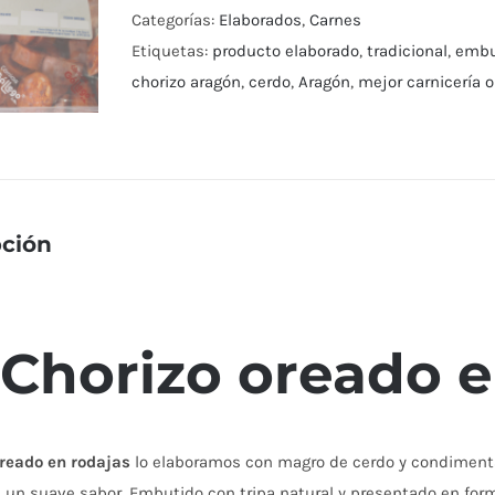
cantidad
Categorías:
Elaborados
,
Carnes
Etiquetas:
producto elaborado
,
tradicional
,
embut
chorizo aragón
,
cerdo
,
Aragón
,
mejor carnicería o
pción
Chorizo oreado e
oreado en rodajas
lo elaboramos con magro de cerdo y condiment
 un suave sabor. Embutido con tripa natural y presentado en form