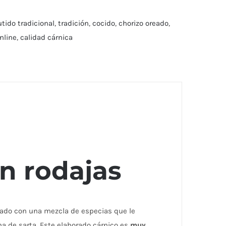
ido tradicional
,
tradición
,
cocido
,
chorizo oreado
,
nline
,
calidad cárnica
n rodajas
ado con una mezcla de especias que le
a de sarta. Este elaborado cárnico es
muy