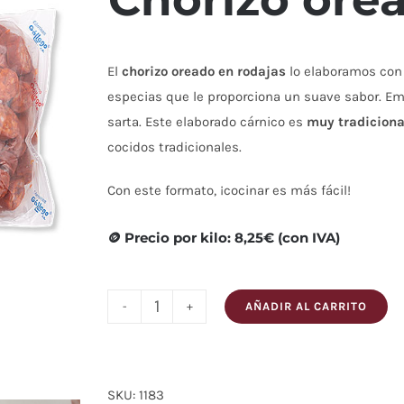
El
chorizo oreado en rodajas
lo elaboramos con
especias que le proporciona un suave sabor. Em
sarta. Este elaborado cárnico es
muy tradiciona
cocidos tradicionales.
Con este formato, ¡cocinar es más fácil!
🪙 Precio por kilo: 8,25€ (con IVA)
AÑADIR AL CARRITO
Chorizo
oreado
a
rodajas
SKU:
1183