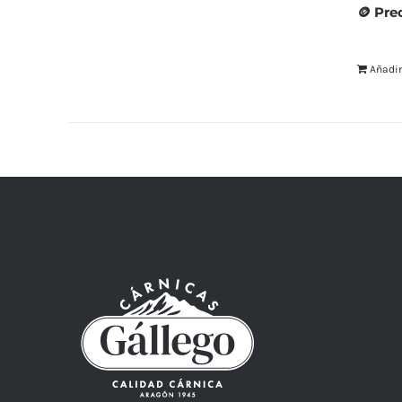
🪙 Pre
Añadir