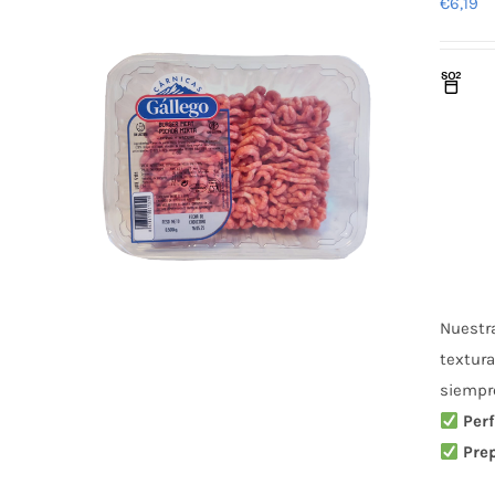
€
6,19
Nuestr
textura
siempre
Perf
Pre