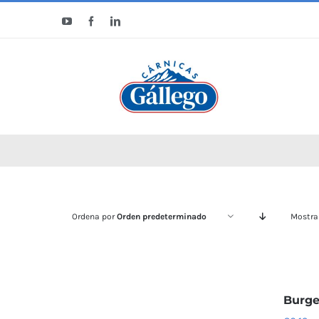
Saltar
YouTube
Facebook
LinkedIn
al
contenido
Ordena por
Orden predeterminado
Mostra
Burge