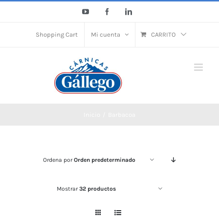
Saltar
YouTube
Facebook
LinkedIn
al
contenido
Shopping Cart
Mi cuenta
CARRITO
Inicio
Barbacoa
Ordena por
Orden predeterminado
Mostrar
32 productos