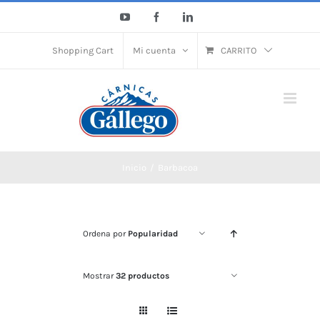
Saltar
YouTube
Facebook
LinkedIn
al
contenido
Shopping Cart
Mi cuenta
CARRITO
Inicio
Barbacoa
Ordena por
Popularidad
Mostrar
32 productos