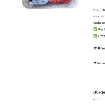
Nuestr
y sabor
cada re
Perf
Pre
🪙 Pre
Añadir
Burge
€
6,19