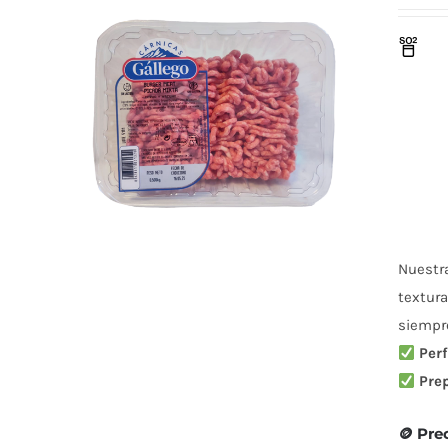
Nuestr
textura
siempre
Perf
Pre
🪙 Pre