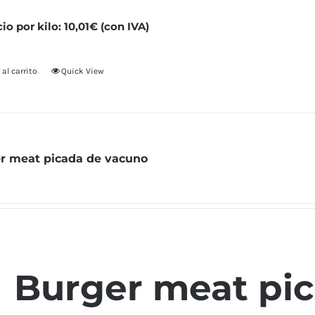
cio por kilo: 10,01€ (con IVA)
 al carrito
Quick View
r meat picada de vacuno
Burger meat pi