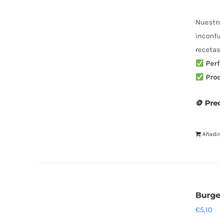
Nuestr
inconfu
recetas
Perf
Pro
🪙 Pre
Añadir
Burge
€
5,10