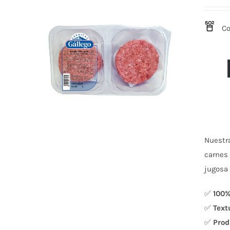
Co
Nuestr
carnes 
jugosa 
✅
100%
✅
Text
✅
Prod