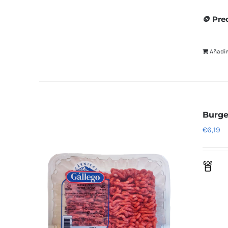
🪙 Pre
Añadir
Burge
€
6,19