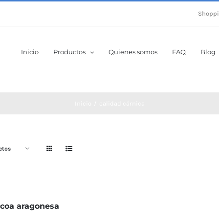
Shoppi
Inicio
Productos
Quienes somos
FAQ
Blog
Inicio
calidad cárnica
ctos
coa aragonesa