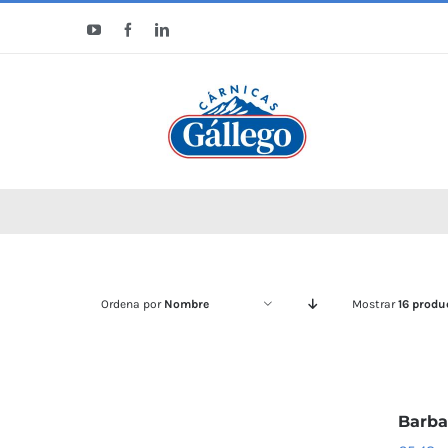
Saltar
YouTube
Facebook
LinkedIn
al
contenido
Ordena por
Nombre
Mostrar
16 produ
Barba