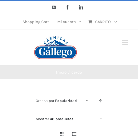
Saltar
YouTube
Facebook
LinkedIn
al
contenido
Shopping Cart
Mi cuenta
CARRITO
Inicio
cerdo
Ordena por
Popularidad
Mostrar
48 productos